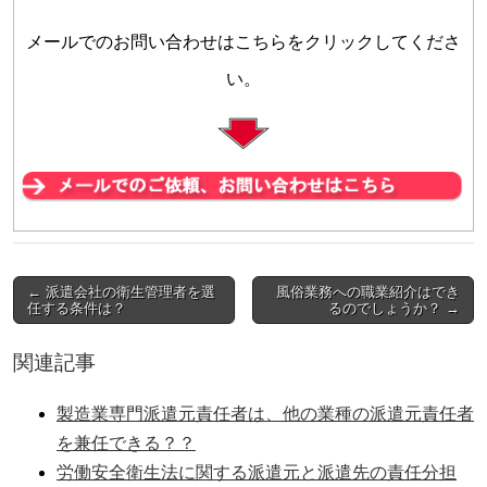
メールでのお問い合わせはこちらをクリックしてくださ
い。
← 派遣会社の衛生管理者を選
風俗業務への職業紹介はでき
Post navigation
任する条件は？
るのでしょうか？ →
関連記事
製造業専門派遣元責任者は、他の業種の派遣元責任者
を兼任できる？？
労働安全衛生法に関する派遣元と派遣先の責任分担