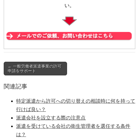
い。
← 一般労働者派遣事業の許可
Post navigation
申請をサポート
関連記事
特定派遣から許可への切り替えの相談時に何を持って
行けば良い？
派遣会社を設立する際の注意点
派遣を受けている会社の衛生管理者を選任する条件
は？